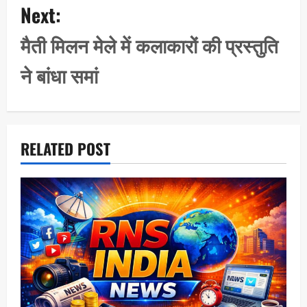
Next:
v
i
मैती मिलन मेले में कलाकारों की प्रस्तुति
g
ने बांधा समां
a
t
i
o
RELATED POST
n