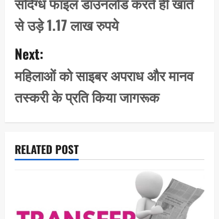
संदिग्ध फाइल डाउनलोड करते ही खाते
t
से उड़े 1.17 लाख रुपये
n
a
Next:
v
i
महिलाओं को साइबर अपराध और मानव
g
तस्करी के प्रति किया जागरूक
a
t
i
o
RELATED POST
n