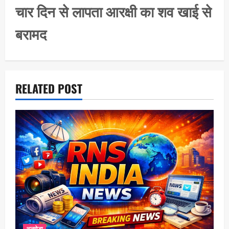
i
चार दिन से लापता आरक्षी का शव खाई से
g
बरामद
a
t
i
o
RELATED POST
n
अल्मोड़ा